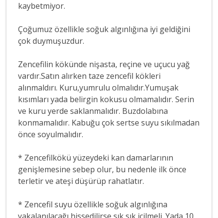
kaybetmiyor.
Çoğumuz özellikle soğuk algınlığına iyi geldiğini
çok duymuşuzdur.
Zencefilin kökünde nişasta, reçine ve uçucu yağ
vardır.Satın alırken taze zencefil kökleri
alınmaldırı. Kuru,yumrulu olmalıdır.Yumuşak
kısımları yada belirgin kokusu olmamalıdır. Serin
ve kuru yerde saklanmalıdır. Buzdolabına
konmamalıdır. Kabuğu çok sertse suyu sıkılmadan
önce soyulmalıdır.
* Zencefilkökü yüzeydeki kan damarlarının
genişlemesine sebep olur, bu nedenle ilk önce
terletir ve ateşi düşürüp rahatlatır.
* Zencefil suyu özellikle soğuk algınlığına
yakalanılacağı hissedilirse sık sık içilmeli. Yada 10