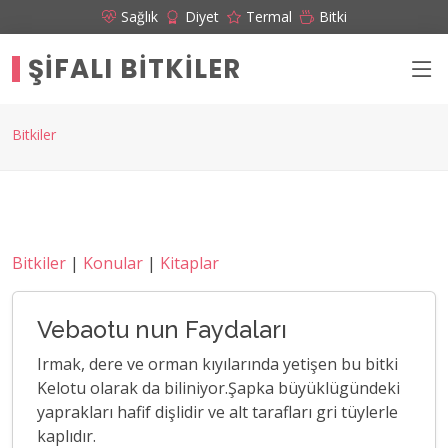
Sağlık
Diyet
Termal
Bitki
ŞIFALI BITKILER
Bitkiler
Bitkiler
|
Konular
|
Kitaplar
Vebaotu nun Faydaları
Irmak, dere ve orman kıyılarında yetişen bu bitki
Kelotu olarak da biliniyor.Şapka büyüklügündeki
yaprakları hafif dişlidir ve alt tarafları gri tüylerle
kaplıdır.