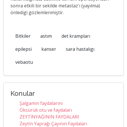
sonra etkili bir sekilde metastaz'ı (yayılma)
önledigi gözlemlenmiştir.
Bitkiler
astım
det krampları
epilepsi
kanser
sara hastalıgı
vebaotu
Konular
Şalgamın faydalarını
Öksürük otu ve faydaları
ZEYTİNYAĞININ FAYDALARI
Zeytin Yaprağı Çayının Faydaları