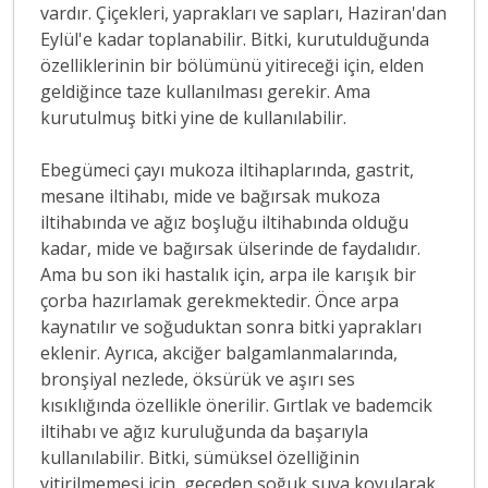
vardır. Çiçekleri, yaprakları ve sapları, Haziran'dan
Eylül'e kadar toplanabilir. Bitki, kurutulduğunda
özelliklerinin bir bölümünü yitireceği için, elden
geldiğince taze kullanılması gerekir. Ama
kurutulmuş bitki yine de kullanılabilir.
Ebegümeci çayı mukoza iltihaplarında, gastrit,
mesane iltihabı, mide ve bağırsak mukoza
iltihabında ve ağız boşluğu iltihabında olduğu
kadar, mide ve bağırsak ülserinde de faydalıdır.
Ama bu son iki hastalık için, arpa ile karışık bir
çorba hazırlamak gerekmektedir. Önce arpa
kaynatılır ve soğuduktan sonra bitki yaprakları
eklenir. Ayrıca, akciğer balgamlanmalarında,
bronşiyal nezlede, öksürük ve aşırı ses
kısıklığında özellikle önerilir.
Gırtlak ve bademcik
iltihabı ve ağız kuruluğunda da başarıyla
kullanılabilir. Bitki, sümüksel özelliğinin
yitirilmemesi için, geceden soğuk suya koyularak