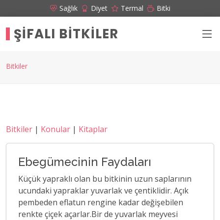
Sağlık
Diyet
Termal
Bitki
ŞIFALI BITKILER
Bitkiler
Bitkiler
|
Konular
|
Kitaplar
Ebegümecinin Faydaları
Küçük yapraklı olan bu bitkinin uzun saplarının
ucundaki yapraklar yuvarlak ve çentiklidir. Açık
pembeden eflatun rengine kadar değişebilen
renkte çiçek açarlar.Bir de yuvarlak meyvesi