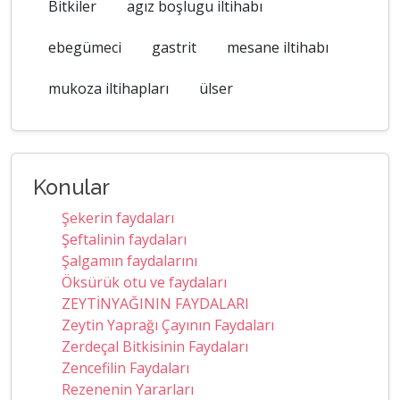
Bitkiler
agız boşlugu iltihabı
ebegümeci
gastrit
mesane iltihabı
mukoza iltihapları
ülser
Konular
Şekerin faydaları
Şeftalinin faydaları
Şalgamın faydalarını
Öksürük otu ve faydaları
ZEYTİNYAĞININ FAYDALARI
Zeytin Yaprağı Çayının Faydaları
Zerdeçal Bitkisinin Faydaları
Zencefilin Faydaları
Rezenenin Yararları