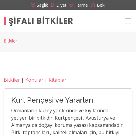
Sağlık
Diyet
Termal
Bitki
ŞIFALI BITKILER
Bitkiler
Bitkiler
|
Konular
|
Kitaplar
Kurt Pençesi ve Yararları
Ormanların kuzey yönlerinde ve kıyılarında
yetişen bir bitkidir. Kurtpençesi , Avusturya ve
Almanya da doğayı koruma yasası kapsamındadır.
Bitki toptancıları , kaliteli olmaları için, bu bitkiyi