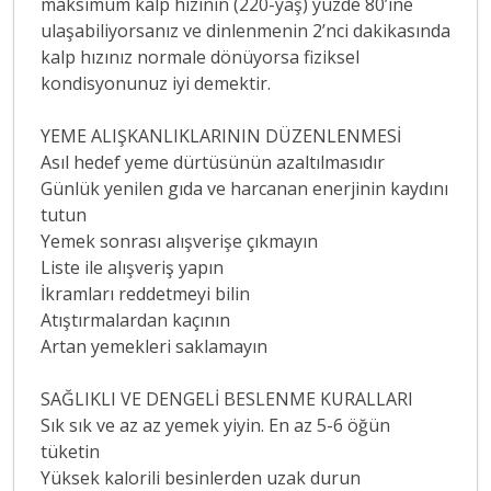
maksimum kalp hızının (220-yaş) yüzde 80’ine
ulaşabiliyorsanız ve dinlenmenin 2’nci dakikasında
kalp hızınız normale dönüyorsa fiziksel
kondisyonunuz iyi demektir.
YEME ALIŞKANLIKLARININ DÜZENLENMESİ
Asıl hedef yeme dürtüsünün azaltılmasıdır
Günlük yenilen gıda ve harcanan enerjinin kaydını
tutun
Yemek sonrası alışverişe çıkmayın
Liste ile alışveriş yapın
İkramları reddetmeyi bilin
Atıştırmalardan kaçının
Artan yemekleri saklamayın
SAĞLIKLI VE DENGELİ BESLENME KURALLARI
Sık sık ve az az yemek yiyin. En az 5-6 öğün
tüketin
Yüksek kalorili besinlerden uzak durun