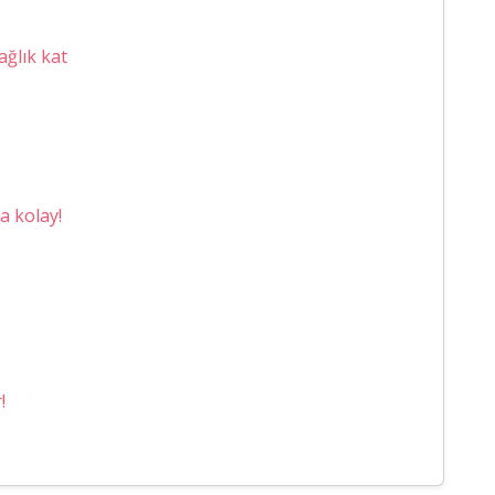
ğlık kat
a kolay!
!