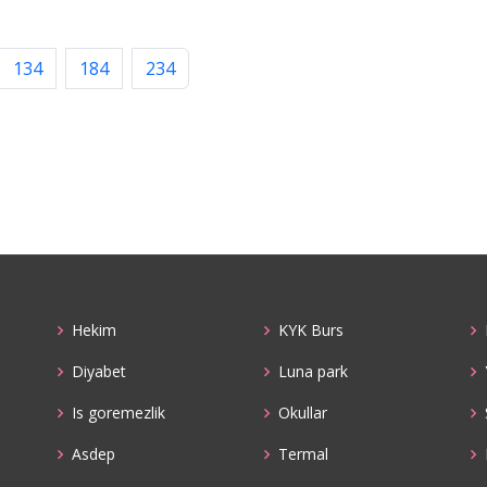
134
184
234
Hekim
KYK Burs
Diyabet
Luna park
Is goremezlik
Okullar
Asdep
Termal