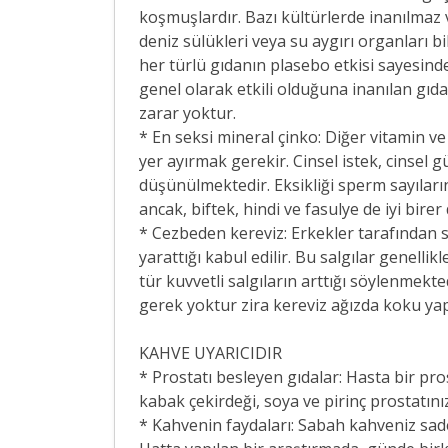
koşmuşlardır. Bazı kültürlerde inanılmaz 
deniz sülükleri veya su aygırı organları b
her türlü gıdanın plasebo etkisi sayesind
genel olarak etkili olduğuna inanılan gıda
zarar yoktur.
* En seksi mineral çinko: Diğer vitamin ve
yer ayırmak gerekir. Cinsel istek, cinsel g
düşünülmektedir. Eksikliği sperm sayıların
ancak, biftek, hindi ve fasulye de iyi birer
* Cezbeden kereviz: Erkekler tarafından sa
yarattığı kabul edilir. Bu salgılar genellik
tür kuvvetli salgıların arttığı söylenmekt
gerek yoktur zira kereviz ağızda koku ya
KAHVE UYARICIDIR
* Prostatı besleyen gıdalar: Hasta bir pros
kabak çekirdeği, soya ve pirinç prostatınız 
* Kahvenin faydaları: Sabah kahveniz sadec