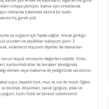
aç kahve içen erkek ve kadınların, diğerlerine göre
tikleri ortaya çıkmıştır. Kahve içen erkeklerde
şırı miktarda tüketmek ekstra bir katkı
manıza hiç gerek yok.
tleşme ve orgazm için fayda sağlar. Ancak ginkgo
ürünleri ve yeşillikler kalsiyum içerir. E
rak, kolesterol düşüren diyetler de damarları
e sorun düşük serotonin değerleri olabilir. Stres,
leri, karbonhidratlar ile beraber alındığında
alığı ekmek veya makarna ile yediğinizde serotonin
al suyu, kepekli tost, muz ve süt ile müsli. Öğlen
 ve bezelye. Akşamları, tavuk (göğüs), pilav ve
 yoğurt, tuzlu fıstık ve kereviz tüketirseniz