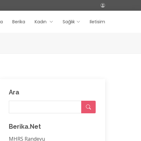
fa
Berika
Kadın
Sağlık
Iletisim
Ara
Berika.Net
MHRS Randevu