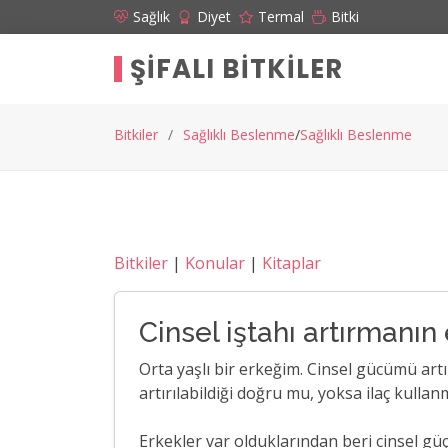
Sağlık
Diyet
Termal
Bitki
ŞIFALI BITKILER
Bitkiler
Sağlıklı Beslenme
Sağlıklı Beslenme
Bitkiler
|
Konular
|
Kitaplar
Cinsel iştahı artırmanın
Orta yaşlı bir erkeğim. Cinsel gücümü art
artırılabildiği doğru mu, yoksa ilaç kulla
Erkekler var olduklarından beri cinsel gü