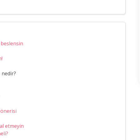
 beslensin
n!
 nedir?
n
 önerisi
mal etmeyin
eli?