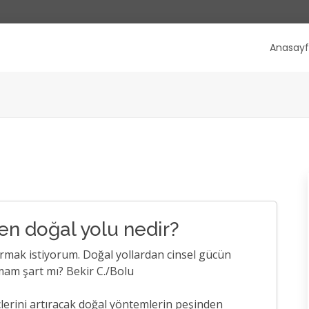
Anasay
 en doğal yolu nedir?
ırmak istiyorum. Doğal yollardan cinsel gücün
nmam şart mı? Bekir C./Bolu
çlerini artıracak doğal yöntemlerin peşinden