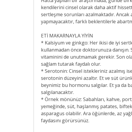
Hatta yapılan bir araştırmada, günde birk
kendilerini cinsel olarak daha aktif hisset
sertleşme sorunları azalmaktadır. Ancak a
yapmayacaktır, farklı beklentilerle abart
ETİ MAKARNAYLA YİYİN
* Kalsiyum ve ginkgo: Her ikisi de iyi ser
kullanmadan önce doktorunuza danışın. Süt 
vitaminini de unutmamak gerekir. Son ola
sağlam tutarak faydalı olur.
* Serotonin: Cinsel istekleriniz azalmış is
serotonin düzeyini azaltır. Et ve süt ürün
beynimiz bu hormonu salgılar. Et ya da b
salgılanacaktır.
* Örnek mönünüz: Sabahları, kahve, portak
yemeğinde, süt, haşlanmış patates, biftek
asparagus olabilir. Ara öğünlerde, az yağlı
faydasını görürsünüz.