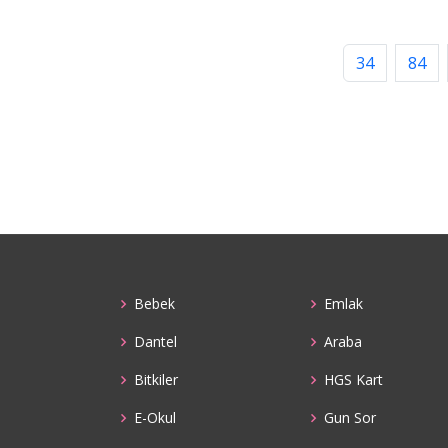
34
84
Bebek
Emlak
Dantel
Araba
Bitkiler
HGS Kart
E-Okul
Gun Sor