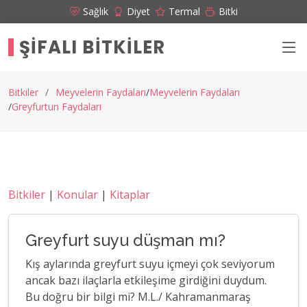
Sağlık
Diyet
Termal
Bitki
ŞIFALI BITKILER
Bitkiler
Meyvelerin Faydaları
Meyvelerin Faydaları
Greyfurtun Faydaları
Bitkiler
|
Konular
|
Kitaplar
Greyfurt suyu düşman mı?
Kış aylarında greyfurt suyu içmeyi çok seviyorum
ancak bazı ilaçlarla etkileşime girdiğini duydum.
Bu doğru bir bilgi mi? M.L./ Kahramanmaraş