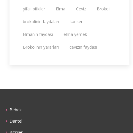
şifalı bitkiler
Elma
Ceviz
Brokoli
brokolinin faydaları
kanser
Elmanın faydası
elma yemek
Brokolinin yararları
cevizin faydası
Bebek
Dantel
Bitkiler