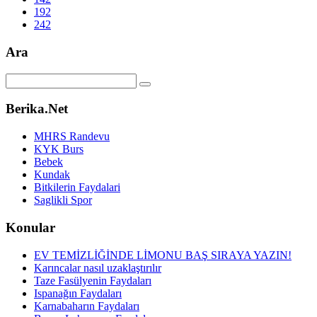
192
242
Ara
Berika.Net
MHRS Randevu
KYK Burs
Bebek
Kundak
Bitkilerin Faydalari
Saglikli Spor
Konular
EV TEMİZLİĞİNDE LİMONU BAŞ SIRAYA YAZIN!
Karıncalar nasıl uzaklaştırılır
Taze Fasülyenin Faydaları
Ispanağın Faydaları
Karnabaharın Faydaları