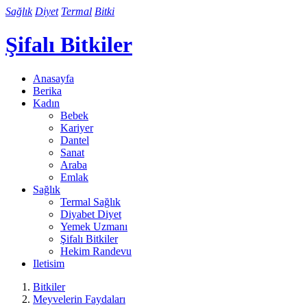
Sağlık
Diyet
Termal
Bitki
Şifalı Bitkiler
Anasayfa
Berika
Kadın
Bebek
Kariyer
Dantel
Sanat
Araba
Emlak
Sağlık
Termal Sağlık
Diyabet Diyet
Yemek Uzmanı
Şifalı Bitkiler
Hekim Randevu
Iletisim
Bitkiler
Meyvelerin Faydaları