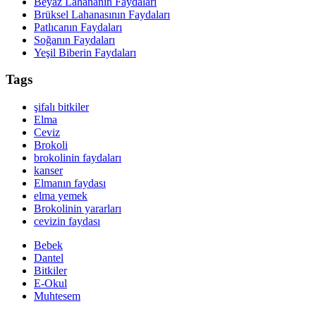
Beyaz Lahananın Faydaları
Brüksel Lahanasının Faydaları
Patlıcanın Faydaları
Soğanın Faydaları
Yeşil Biberin Faydaları
Tags
şifalı bitkiler
Elma
Ceviz
Brokoli
brokolinin faydaları
kanser
Elmanın faydası
elma yemek
Brokolinin yararları
cevizin faydası
Bebek
Dantel
Bitkiler
E-Okul
Muhtesem