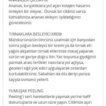
ANANASLA IŞILDAYIN
Ananas, kırışıklıklara yol açan kolajen hasarını
önleyen bir meyve... Donuk bir cildiniz varsa
kahvaltınıza ananas ekleyin. Işıldadığınızı
göreceksiniz.
TIRNAKLARA BESLEYİCİ KREM
Manikürünüzün ömrünü uzatmak için banyodan
sonra yoğun besleyici bir kremi ya da tırnak eti
yağını akşamları tırnak etlerinize masaj yaparak
sürün ve geriye doğru itin. Yaz boyunca giydiğiniz
parmak arası terlikler nasırlara yol açtıysa,
geceleri siğil yok edici uygulayarak onlardan
kurtulabilirsiniz. Sabahları da ölü deriyi ponza
taşıyla ovmanız yeterli.
YUMUŞAK PEELİNG
Peeling'i sert hareketlerle yapmak yerine hafif
dokunuşlarla ve uzun süre yapın. Cildinize aşırı