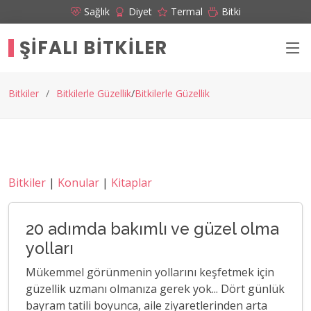
Sağlık
Diyet
Termal
Bitki
ŞIFALI BITKILER
Bitkiler
Bitkilerle Güzellik
Bitkilerle Güzellik
Bitkiler
|
Konular
|
Kitaplar
20 adımda bakımlı ve güzel olma
yolları
Mükemmel görünmenin yollarını keşfetmek için
güzellik uzmanı olmanıza gerek yok... Dört günlük
bayram tatili boyunca, aile ziyaretlerinden arta