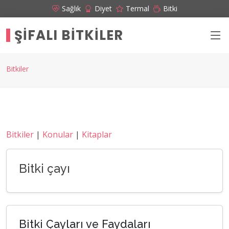
Sağlık
Diyet
Termal
Bitki
ŞIFALI BITKILER
Bitkiler
Bitkiler
|
Konular
|
Kitaplar
Bitki çayı
Bitki Çayları ve Faydaları